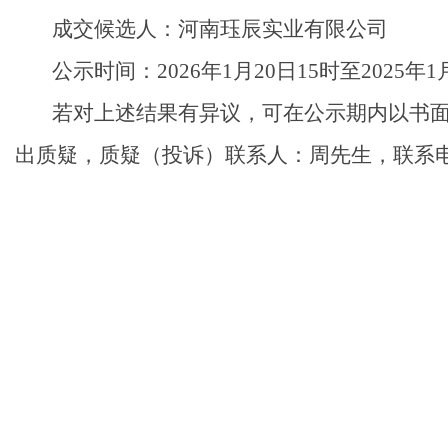
成交候选人：河南珏辰实业有限公司
公示时间：
202
6
年
1
月
20
日
15时
至
202
5
年
1
若对上述结果有异议，可在公示期内以书
出质疑，质疑（投诉）联系人：
周先生
，联系