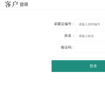
采暖证编号：
姓名：
验证码：