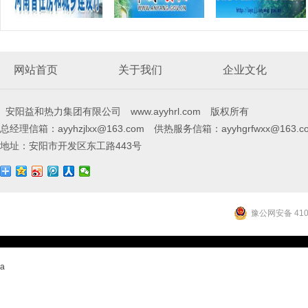
网站首页
关于我们
企业文化
安阳益和热力集团有限公司 www.ayyhrl.com 版权所有
总经理信箱：ayyhzjlxx@163.com 供热服务信箱：ayyhgrfwxx@163.c
地址：安阳市开发区东工路443号
豫公网安备 4105
a