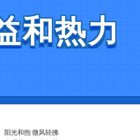
益和热力
阳光和煦 微风轻拂