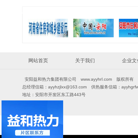
网站首页
关于我们
企业文
安阳益和热力集团有限公司 www.ayyhrl.com 版权所有
总经理信箱：ayyhzjlxx@163.com 供热服务信箱：ayyhgrfw
地址：安阳市开发区东工路443号