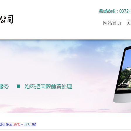
网站首页
关