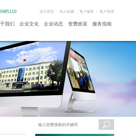
设为首页
┆
加入收藏
┆
客户服务
┆
客户登录
于我们
企业文化
企业动态
资费政策
服务指南