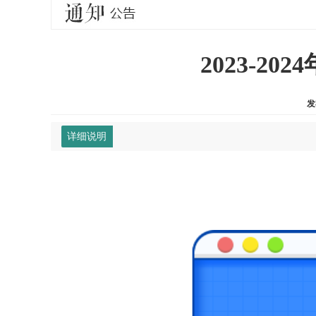
2023-2
发
详细说明