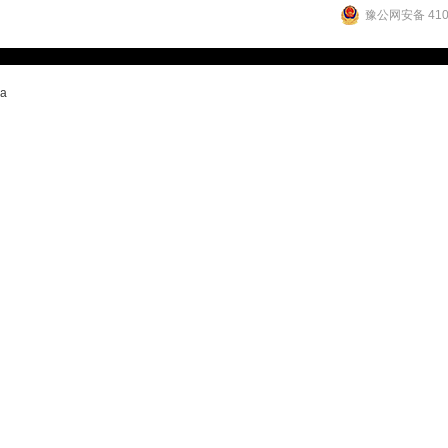
豫公网安备 4105
a