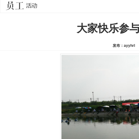
大家快乐参与
发布：ayyhrl