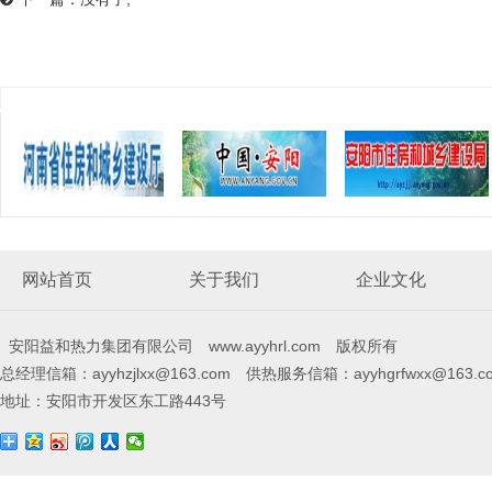
网站首页
关于我们
企业文化
安阳益和热力集团有限公司 www.ayyhrl.com 版权所有
总经理信箱：ayyhzjlxx@163.com 供热服务信箱：ayyhgrfwxx@163.c
地址：安阳市开发区东工路443号