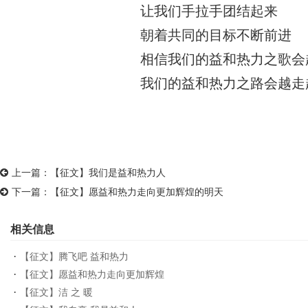
让我们手拉手团结起来
朝着共同的目标不断前进
相信我们的益和热力之歌会
我们的益和热力之路会越走
上一篇：
【征文】我们是益和热力人
下一篇：
【征文】愿益和热力走向更加辉煌的明天
相关信息
【征文】腾飞吧 益和热力
·
【征文】愿益和热力走向更加辉煌
·
【征文】洁 之 暖
·