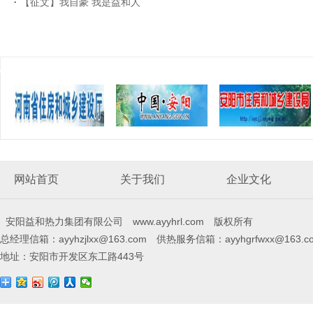
【征文】我自豪 我是益和人
·
网站首页
关于我们
企业文化
安阳益和热力集团有限公司 www.ayyhrl.com 版权所有
总经理信箱：ayyhzjlxx@163.com 供热服务信箱：ayyhgrfwxx@163.c
地址：安阳市开发区东工路443号