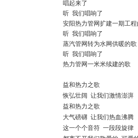
唱起来了
听
我们唱响了
安阳热力管网扩建一期工程
听
我们唱响了
蒸汽管网转为水网供暖的歌
听
我们唱响了
热力管网一米米续建的歌
益和热力之歌
恢弘壮阔
让我们激情澎湃
益和热力之歌
大气磅礴
让我们热血沸腾
这一个个音符
一段段旋律