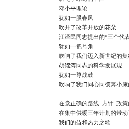
邓小平理论
犹如一股春风
吹开了改革开放的花朵
江泽民同志提出的
“三个代表
犹如一把号角
吹响了我们迈入新世纪的集
胡锦涛同志的科学发展观
犹如一尊战鼓
吹响了我们同心同德奔小康
在党正确的路线
方针
政策
在集中供暖三年计划的带动
我们的益和热力之歌