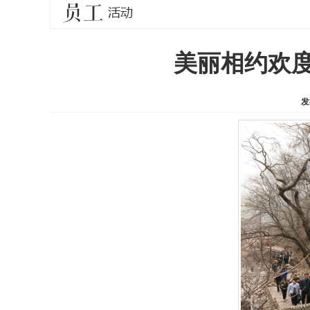
美丽相约欢度
发