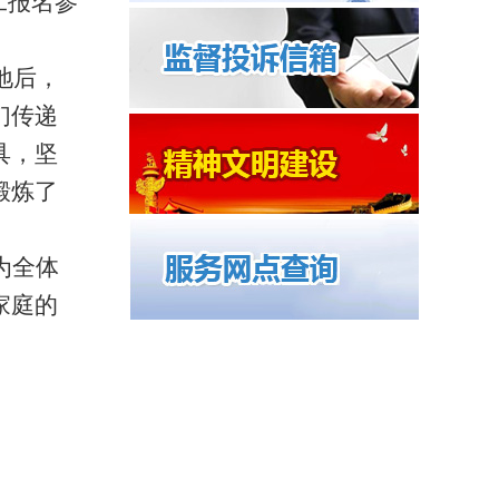
工报名参
地后，
们传递
具，坚
锻炼了
为全体
家庭的