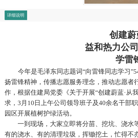
详细说明
创建蔚
益和热力公
学雷
今年
是毛泽东同志题词
“
向雷锋同志学习
”
扬雷锋精神
，
传播志愿服务理念，推动志愿者
作，根据
住建局党委
《关于开展
“创建蔚蓝·从
求，
3月10日上午公司领导班子
及
40
余名干部职
园区
开展植树护绿活动
。
一到现场
，
大家立即将
分苗、挖坑、浇水
有的浇水
、
有的清理垃圾，挥锄挖土，忙得不